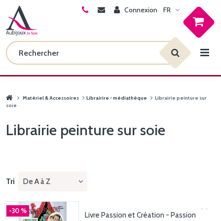
Connexion
FR
Matériel & Accessoires
Librairire - médiathèque
Librairie peinture sur
soie
Librairie peinture sur soie
Tri
De A à Z
-30 %
Livre Passion et Création - Passion