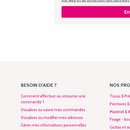
site web et de protection des données
En
BESOIN D'AIDE ?
NOS PRO
Comment effectuer ou retourner une
Tissus & Pré
commande ?
Peintures &
Visualiser ou suivre mes commandes
Matériel & 
Visualiser ou modifier mes adresses
Fixage - bo
Gérer mes informations personnelles
Guttas et au