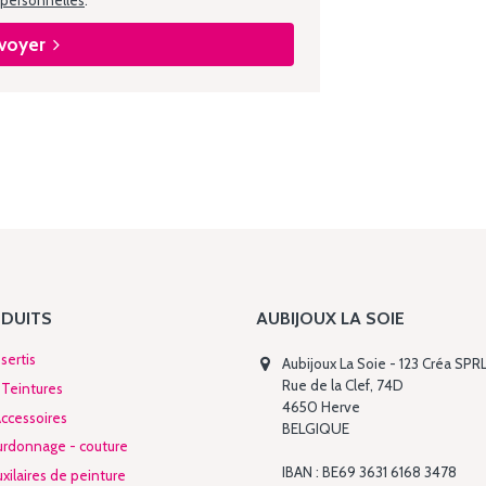
 personnelles
.
voyer
DUITS
AUBIJOUX LA SOIE
sertis
Aubijoux La Soie - 123 Créa SPR
Rue de la Clef, 74D
 Teintures
4650 Herve
Accessoires
BELGIQUE
urdonnage - couture
IBAN : BE69 3631 6168 3478
xilaires de peinture