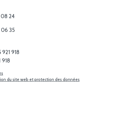
2 08 24
7 06 35
 921 918
 918
es
ation du site web et protection des données