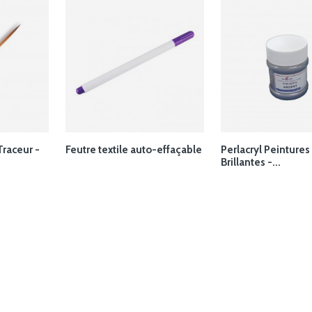
Traceur -
Feutre textile auto-effaçable
Perlacryl Peintures 
Brillantes -...