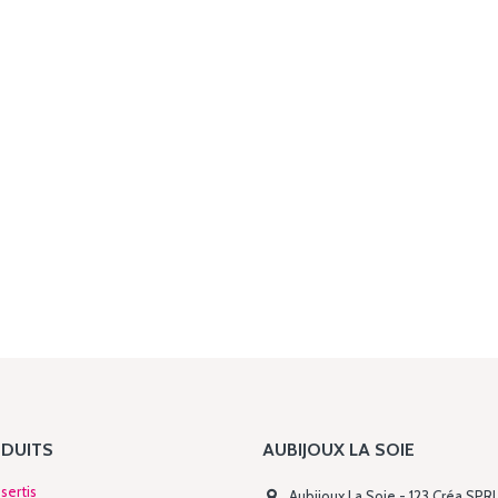
DUITS
AUBIJOUX LA SOIE
sertis
Aubijoux La Soie - 123 Créa SPR