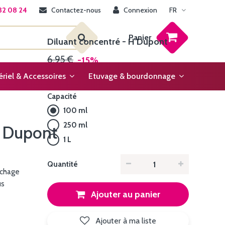
32 08 24
Contactez-nous
Connexion
FR
Panier
Diluant concentré - H Dupont
6,95 €
-15%
5,90 €
riel & Accessoires
Etuvage & bourdonnage
Capacité
100 ml
250 ml
H Dupont
1 L
Quantité
échage
us
Ajouter au panier
Ajouter à ma liste