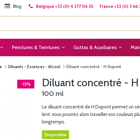
Blog
Belgique +32 (0) 4 277 06 35 France +33 (0) 3 66 
Peintures & Teintures
Guttas & Auxiliaires
Maté
re
Diluants - Essences - Alcool
Diluant concentré - H Dupont
Diluant concentré - 
-15%
100 ml
Le diluant concentré de H Dupont permet un s
lent, vous pourrez alors travailler vos couleurs pl
longtemps.
Disponible