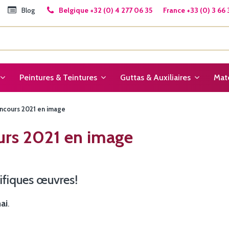
Blog
Belgique +32 (0) 4 277 06 35 France +33 (0) 3 66 
Peintures & Teintures
Guttas & Auxiliaires
Maté
oncours 2021 en image
ours 2021 en image
ifiques œuvres!
ai
.