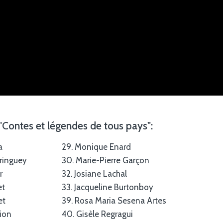
 "Contes et légendes de tous pays":
a
29. Monique Enard
eringuey
30. Marie-Pierre Garçon
r
32. Josiane Lachal
et
33. Jacqueline Burtonboy
et
39. Rosa Maria Sesena Artes
lion
40. Gisèle Regragui