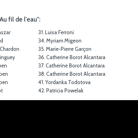
u fil de l'eau":
aszar
31. Luisa Ferroni
rd
34. Myriam Migeon
 Chardon
35. Marie-Pierre Garçon
ringuey
36. Catherine Borot Alcantara
ppen
37. Catherine Borot Alcantara
ppen
38. Catherine Borot Alcantara
ppen
41. Yordanka Todotova
ot
42. Patricia Powelak